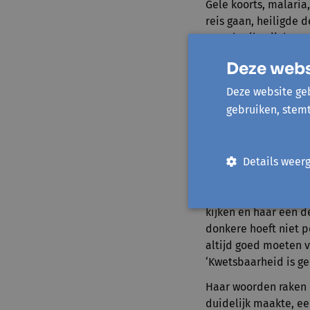
Gele koorts, malaria,
reis gaan, heiligde 
vast dat ik mij daar
En toch, traag is voo
Deze webs
babbelen, tijd nemen
Deze website geb
En evengoed is SNEL
gebruiken, stem
mensen die het heel 
duurt heel lang! Bij
las ik in de weekend
Details weer
terug - toen we nog 
Ik citeer haar hier g
kijken en haar een d
donkere hoeft niet p
altijd goed moeten vo
‘Kwetsbaarheid is ge
Haar woorden raken 
duidelijk maakte, ee