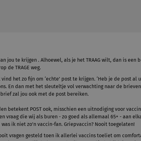
an jou te krijgen . Alhoewel, als je het TRAAG wilt, dan is een b
rop de TRAGE weg.
 vind het zo fijn om ‘echte’ post te krijgen. ‘Heb je de post al u
ons. En dan met het sleuteltje vol verwachting naar de brieven
 brief zal jou ook met de post bereiken.
den betekent POST ook, misschien een uitnodiging voor vaccina
een vraag die wij als buren - zo goed als allemaal 65+ - aan el
 was ik niet zo’n vaccin-fan. Griepvaccin? Nooit toegelaten!
ooit vragen gesteld toen ik allerlei vaccins toeliet om comfort