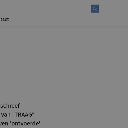
tact
 schreef
t van "TRAAG"
even 'ontvoerde'