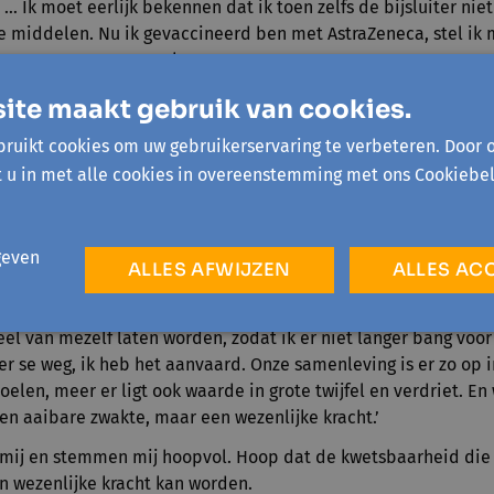
 … Ik moet eerlijk bekennen dat ik toen zelfs de bijsluiter niet
de middelen. Nu ik gevaccineerd ben met AstraZeneca, stel ik
 meer zorgen over maak.
r mij niet altijd gepast. Inderdaad, tijd nemen om met je oma r
ite maakt gebruik van cookies.
 om naar elkaar te luisteren, genieten van tafelen, we moeten
ruikt cookies om uw gebruikerservaring te verbeteren. Door 
HEID een deugd. Laat die vaccinatiecampagne maar vooruit gaa
t u in met alle cookies in overeenstemming met ons Cookiebel
lastig hebben, die hopen dat het vaccin ook wat meer vrijheid
 sommige mensen zie ik de ANGST groeien: zal het ooit voorbij 
krant een heel mooi stukje van Chantal Acda, een zangeres die
geven
ALLES AFWIJZEN
ALLES AC
naar de schouwburg konden gaan - live zag.
raag: ’Toen ik heel diep zat, kon ik eigenlijk niets anders dan d
eel van mezelf laten worden, zodat ik er niet langer bang voor
er se weg, ik heb het aanvaard. Onze samenleving is er zo op 
elen, meer er ligt ook waarde in grote twijfel en verdriet. En 
en aaibare zwakte, maar een wezenlijke kracht.’
mij en stemmen mij hoopvol. Hoop dat de kwetsbaarheid di
n wezenlijke kracht kan worden.