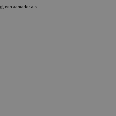
on
’, een aanrader als