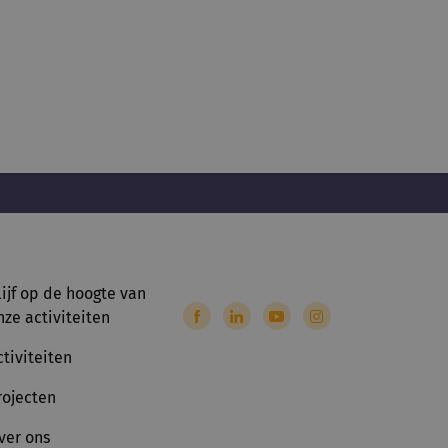
lijf op de hoogte van
nze activiteiten
ctiviteiten
rojecten
ver ons