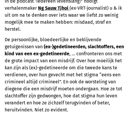
In de podcast ⁠'Iedereen levenslang?⁠' nodigt
verhalenmaker
Ng Sauw Tjhoi
(ex-VRT-journalist) u & ik
uit om na te denken over iets waar we liefst zo weinig
mogelijk mee te maken hebben: misdaad, straf en
herstel.
De persoonlijke, bloedeerlijke en beklijvende
getuigenissen van
(ex-)gedetineerden, slachtoffers, een
kind van een ex-gedetineerde
, … confronteren ons met
de grote impact van een misdrijf. Over hoe moeilijk het
kan zijn als (ex)-gedetineerde om die tweede kans te
verdienen, over hun gevecht met het stigma “eens een
crimineel altijd crimineel”. En ook de worsteling van
diegene die een misdrijf moeten ondergaan. Hoe ze tot
slachtoffer zijn gedwongen, hoe dat stigma hun leven
verandert en hoe ze zichzelf terugvinden of beter,
heruitvinden. Niet zo evident.