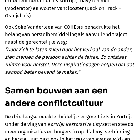
(directeur Detentiehuis Kortrijk), Davy D’hondt
(Moderator) en Wouter Vanclooster (Back on Track –
Oranjehuis).
Ook Sofie Vanderleen van COHEsie benadrukte het
belang van herstelbemiddeling als aanvullend traject
naast de gerechtelijke weg:
“Door zich te laten raken door het verhaal van de ander,
zien mensen de persoon achter de feiten. Zo ontstaat
ruimte voor herstel. Deze inspiratiedagen helpen om dat
aanbod beter bekend te maken.”
Samen bouwen aan een
andere conflictcultuur
De driedaagse maakte duidelijk: er groeit iets in Kortrijk.
Onder de vlag van
Kortrijk Restorative City
zetten steeds
meer organisaties en burgers in op dialoog, verbinding
en herstel. Dat past ook in het werk van Avansa Mid- en