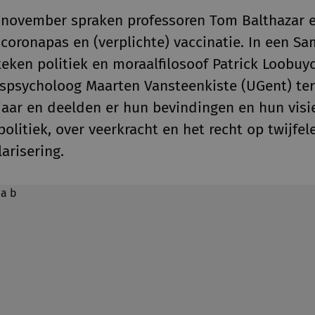
november spraken professoren Tom Balthazar e
e coronapas en (verplichte) vaccinatie. In een S
 keken politiek en moraalfilosoof Patrick Loobu
spsycholoog Maarten Vansteenkiste (UGent) te
jaar en deelden er hun bevindingen en hun visi
litiek, over veerkracht en het recht op twijfel
arisering.