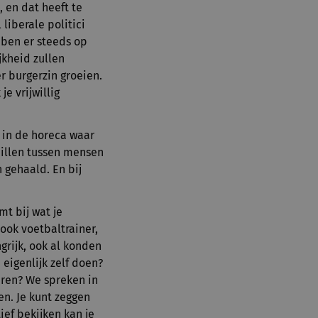
, en dat heeft te
liberale politici
bben er steeds op
jkheid zullen
er burgerzin groeien.
e vrijwillig
t in de horeca waar
hillen tussen mensen
 gehaald. En bij
mt bij wat je
 ook voetbaltrainer,
grijk, ook al konden
 eigenlijk zelf doen?
teren? We spreken in
en. Je kunt zeggen
ief bekijken kan je