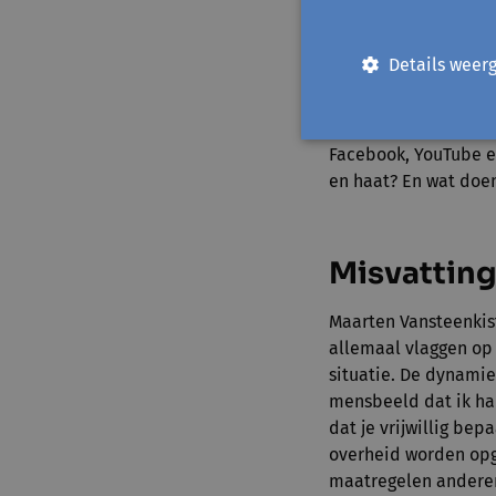
Het niet gemakkelij
kritisch denken erin
Details weer
niet. Kritisch denke
zijn, en dat vergt e
samenleving. Niet a
Facebook, YouTube e
en haat? En wat doe
Misvatting
Maarten Vansteenkist
allemaal vlaggen op
situatie. De dynamie
mensbeeld dat ik ha
dat je vrijwillig be
overheid worden opg
maatregelen anderen 