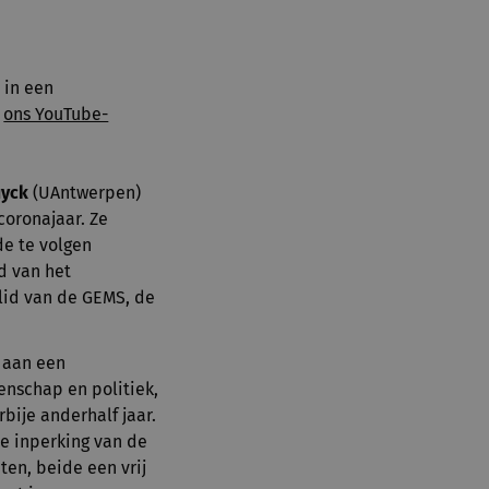
 in een
a
ons YouTube-
uyck
(UAntwerpen)
coronajaar. Ze
de te volgen
id van het
 lid van de GEMS, de
 aan een
enschap en politiek,
rbije anderhalf jaar.
e inperking van de
ten, beide een vrij