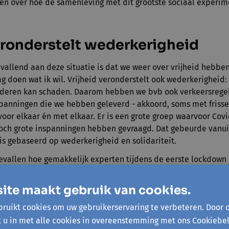
ven over hoe de samenleving met dit grootste sociaal experi
eronderstelt wederkerigheid
vallend aan deze situatie is dat we weer over vrijheid hebbe
mag doen wat ik wil. Vrijheid veronderstelt ook wederkerigheid
nderen kan schaden. Daarom hebben we bvb ook verkeersrege
 inspanningen die we hebben geleverd - akkoord, soms met friss
or elkaar én met elkaar. Er is een grote groep waarvoor Covid
och grote inspanningen hebben gevraagd. Dat gebeurde vanui
s gebaseerd op wederkerigheid en solidariteit.
evallen hoe gemakkelijk experten tijdens de eerste lockdown 
tten, zeker als het was om negatief nieuws te melden. Dat is nie
est. We moeten een goed onderscheid maken tussen wat wet
ite maakt gebruik van cookies.
etenschap is
evidence based
, maar een beleid kan je niet zo
ruikt cookies om uw gebruikerservaring te verbeteren. Door 
et je een democratisch proces, dat gebaseerd is op gesprek 
t u in met alle cookies in overeenstemming met ons Cookiebel