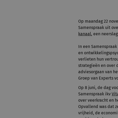
Op maandag 22 novem
Samenspraak uit over
kanaal
, een neersla
In een Samenspraak e
en ontwikkelingsps
verlieten hun vertr
strategieën en over d
adviesorgaan van het
Groep van Experts v
Op 8 juni, de dag v
Samenspraak ikv
Vit
over veerkracht en he
Opvallend was dat z
vrijheid, de economi