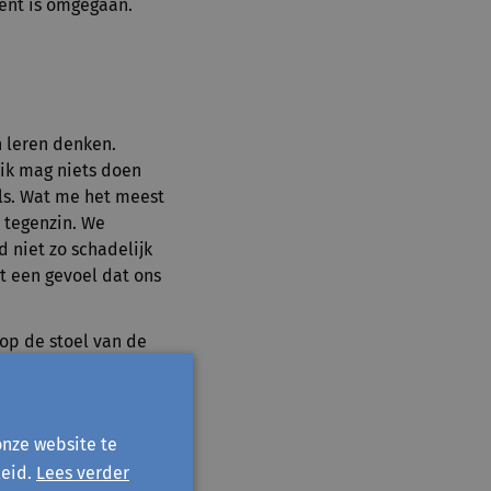
ment is omgegaan.
n leren denken.
: ik mag niets doen
ls. Wat me het meest
e tegenzin. We
 niet zo schadelijk
t een gevoel dat ons
op de stoel van de
t altijd een
enschappers doen en
maar overlaten aan
onze website te
en overleg, op de
eid.
Lees verder