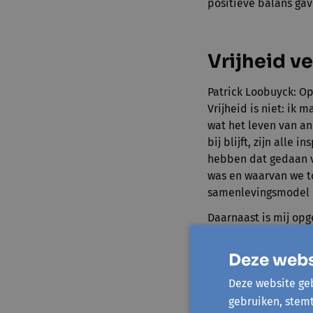
positieve balans ga
Vrijheid v
Patrick Loobuyck: Op
Vrijheid is niet: ik 
wat het leven van a
bij blijft, zijn alle
hebben dat gedaan vo
was en waarvan we t
samenlevingsmodel i
Daarnaast is mij opg
politici zijn gaan zi
gelukkige zaak gewe
Deze webs
wat politici doen. W
Deze website geb
wetenschap. Anders z
gebruiken, stem
helling.