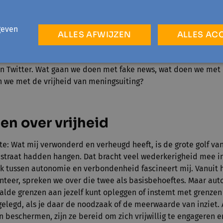
k om samen te leven met mensen die niet kritisch denken. V
 bestaat om voortdurend zelf je eigen gedacht over iets te vo
geven
n heeft veel te maken met vertrouwen durven stellen in insta
ALLES AFWIJZEN
ALLES AC
en vorm van levenswijsheid. Ik denk dat daar nog veel werk aan 
lleen moeten mensen meer mediawijsheid verwerven, maar oo
n Twitter. Wat gaan we doen met fake news, wat doen we met 
n we met de vrijheid van meningsuiting?
en over vrijheid
e: Wat mij verwonderd en verheugd heeft, is de grote golf van
 straat hadden hangen. Dat bracht veel wederkerigheid mee i
k tussen autonomie en verbondenheid fascineert mij. Vanuit h
nteer, spreken we over die twee als basisbehoeftes. Maar au
paalde grenzen aan jezelf kunt opleggen of instemt met grenzen
elegd, als je daar de noodzaak of de meerwaarde van inziet. 
beschermen, zijn ze bereid om zich vrijwillig te engageren 