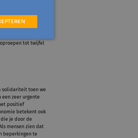
eel mensen menen dat
rmen, maar dat is het
nties die betrouwbaar
CEPTEREN
is in onze
k platforms als
oproepen tot twijfel
 solidariteit toen we
n een zeer urgente
et positief
tonomie betekent ook
 die je door de
Als mensen zien dat
en beperkingen te