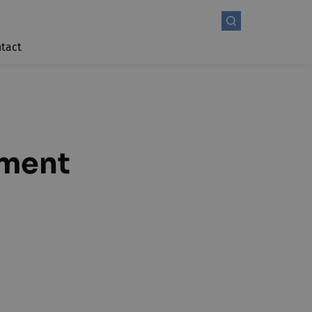
tact
iment