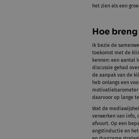
het zien als een gr
Hoe breng 
Ik bezie de samenwer
toekomst met de kli
kennen: een aantal 
discussie gehad over
de aanpak van de kl
heb onlangs een voo
motivatiebarometer 
daarvoor op lange te
Wat de mediawijshei
verwerken van info, 
afvuurt. Op een bepa
angstinductie en he
en duurzame strategi