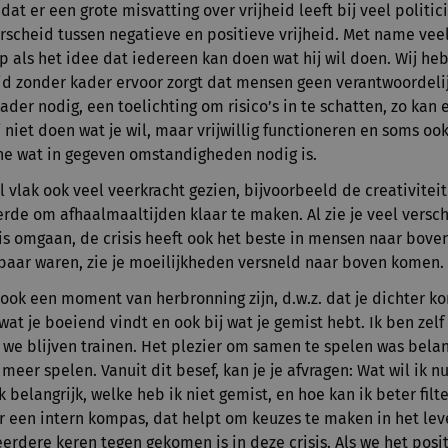
at er een grote misvatting over vrijheid leeft bij veel politici
cheid tussen negatieve en positieve vrijheid. Met name veel 
op als het idee dat iedereen kan doen wat hij wil doen. Wij he
id zonder kader ervoor zorgt dat mensen geen verantwoordeli
der nodig, een toelichting om risico’s in te schatten, zo kan 
niet doen wat je wil, maar vrijwillig functioneren en soms ook j
ne wat in gegeven omstandigheden nodig is.
l vlak ook veel veerkracht gezien, bijvoorbeeld de creativitei
rde om afhaalmaaltijden klaar te maken. Al zie je veel versc
is omgaan, de crisis heeft ook het beste in mensen naar boven
baar waren, zie je moeilijkheden versneld naar boven komen.
 ook een moment van herbronning zijn, d.w.z. dat je dichter ko
wat je boeiend vindt en ook bij wat je gemist hebt. Ik ben zelf
 we blijven trainen. Het plezier om samen te spelen was belan
eer spelen. Vanuit dit besef, kan je je afvragen: Wat wil ik nu
k belangrijk, welke heb ik niet gemist, en hoe kan ik beter fil
r een intern kompas, dat helpt om keuzes te maken in het lev
eerdere keren tegen gekomen is in deze crisis. Als we het posit