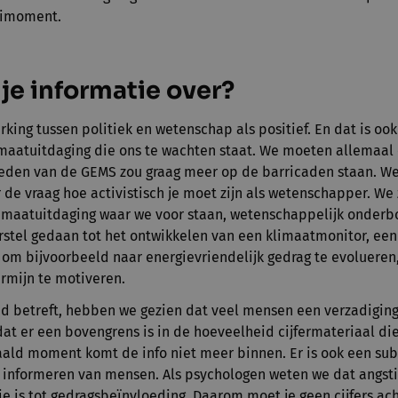
oeimoment.
je informatie over?
king tussen politiek en wetenschap als positief. En dat is ook
maatuitdaging die ons te wachten staat. We moeten allemaal 
leden van de GEMS zou graag meer op de barricaden staan. W
 de vraag hoe activistisch je moet zijn als wetenschapper. We 
imaatuitdaging waar we voor staan, wetenschappelijk onderbo
rstel gedaan tot het ontwikkelen van een klimaatmonitor, een
om bijvoorbeeld naar energievriendelijk gedrag te evoluere
rmijn te motiveren.
d betreft, hebben we gezien dat veel mensen een verzadigin
dat er een bovengrens is in de hoeveelheid cijfermateriaal di
ald moment komt de info niet meer binnen. Er is ook een sub
t informeren van mensen. Als psychologen weten we dat angst
e is tot gedragsbeïnvloeding. Daarom moet je geen cijfers ac