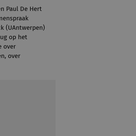
n Paul De Hert
amenspraak
yck (UAntwerpen)
rug op het
e over
en, over