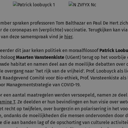
ber spraken professoren Tom Balthazar en Paul De Hert zich
 de coronapas en (verplichte) vaccinatie. Terugkijken kan vi
g van deze samenspraak vind je
hier
.
erder dit jaar keken politiek en moraalfilosoof
Patrick Loob
ycholoog
Maarten Vansteenkiste
(UGent) terug op het voorbije 
ouwde habitat en namen deel aan de moeilijke debatten over 
e overgang naar ‘het rijk van de vrijheid’. Prof. Loobuyck als l
 Raadgevend Comité voor Bio-ethiek, Prof. Vansteenkiste als
oor Managementstrategie van COVID-19.
oor een aantal maatregelen werden versoepeld, namen ze deel
amine T
. Ze deelden er hun bevindingen en hun visie over wet
t recht op twijfelen, over burgerzin en polarisering in het voo
e, ondanks de moeilijkheden die mensen ondervonden door d
e die aan banden lag of de opschorting van culturele activitei