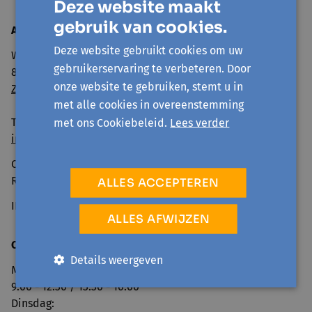
Deze website maakt
gebruik van cookies.
Avansa
Mid- en Zuidwest
Deze website gebruikt cookies om uw
Wandelweg 11
gebruikerservaring te verbeteren. Door
8500 Kortrijk
onze website te gebruiken, stemt u in
Zo geraak je er
met alle cookies in overeenstemming
Tel: 056 260 600
met ons Cookiebeleid.
Lees verder
info@avansa-mzw.be
Ondernemingsnummer: BE0859.901.733
RPR GENT, afd. KORTRIJK
ALLES ACCEPTEREN
IBAN BE69 0014 0920 4478
ALLES AFWIJZEN
Openingsuren onthaal:
Details weergeven
Maandag:
9.00 - 12.30 / 13.30 - 16.00
Dinsdag: