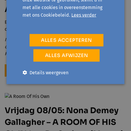
Antigone (Kortrijk)
met alle cookies in overeenstemming
met ons Cookiebeleid.
Lees verder
Een speelse en fysieke ode aan het niet-weten, het
durven twijfelen en het verkennen van nieuwe paden.
Inleidend gesprek: 'Moeten er meer heksen zijn?' met
ALLES ACCEPTEREN
o.a. Kaat Van Stralen (laureaat De Nieuwe Lichting 2025),
Rita Fenendael en Audrey Apers.
ALLES AFWIJZEN
INFO & TICKETS
Details weergeven
Vrijdag 08/05: Nona Demey
Gallagher – A ROOM OF HIS