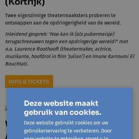
(Kortrijk)
Twee eigenzinnige theatermaaksters proberen te
ontsnappen aan de opdringerigheid van de wereld.
Inleidend gesprek: 'Hoe kan ik (als pubermeisje)
terugschreeuwen tegen een opdringerige wereld?' met
o.a. Laurence Roothooft (theatermaker, actrice,
muzikante, hoofdrol in film ‘Julian’) en Imane Karroumi El
Bouchtati.
INFO & TICKETS
Deze website maakt
gebruik van cookies.
Woensdag 18/03: Audrey
Deze website gebruikt cookies om uw
gebruikerservaring te verbeteren. Door
Apers – UNDER YOUR SPELL |
onze website te gebruiken, stemt u in