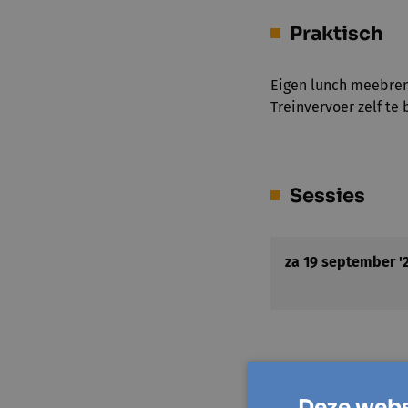
Praktisch
Eigen lunch meebre
Treinvervoer zelf te 
Sessies
za 19 september '
Locatie(s)
Deze webs