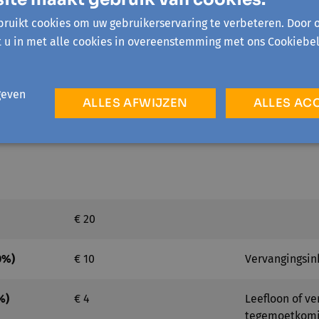
ruikt cookies om uw gebruikerservaring te verbeteren. Door 
 Kortrijk
t u in met alle cookies in overeenstemming met ons Cookiebel
geven
ALLES AFWIJZEN
ALLES AC
€ 20
0%)
€ 10
Vervangingsin
%)
€ 4
Leefloon of v
tegemoetkom