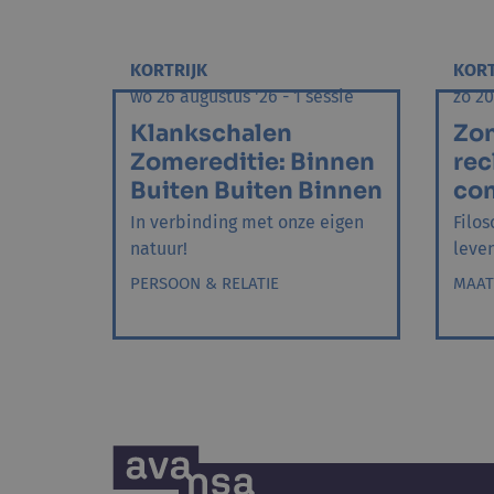
KORTRIJK
KORT
wo 26 augustus '26 - 1 sessie
zo 20
Klankschalen
Zo
Zomereditie: Binnen
rec
Buiten Buiten Binnen
co
In verbinding met onze eigen
Filos
natuur!
leve
PERSOON & RELATIE
MAAT