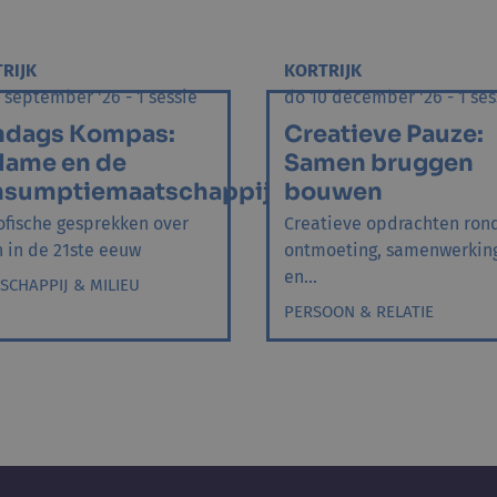
RIJK
KORTRIJK
 september '26 - 1 sessie
do 10 december '26 - 1 ses
ndags Kompas:
Creatieve Pauze:
lame en de
Samen bruggen
nsumptiemaatschappij
bouwen
ofische gesprekken over
Creatieve opdrachten ron
n in de 21ste eeuw
ontmoeting, samenwerkin
en...
SCHAPPIJ & MILIEU
PERSOON & RELATIE