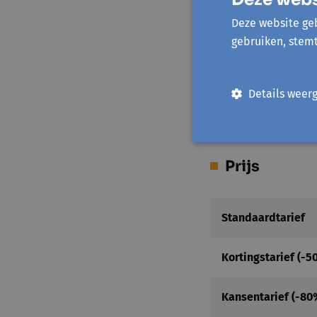
Deze website geb
Achterkant station
gebruiken, stem
Pieter Tacklaan
8500 Kortrijk
Toon op kaart
Details weer
Prijs
Standaardtarief
Kortingstarief (-5
Kansentarief (-80