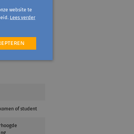
onze website te
eid.
Lees verder
CEPTEREN
komen of student
erhoogde
ing