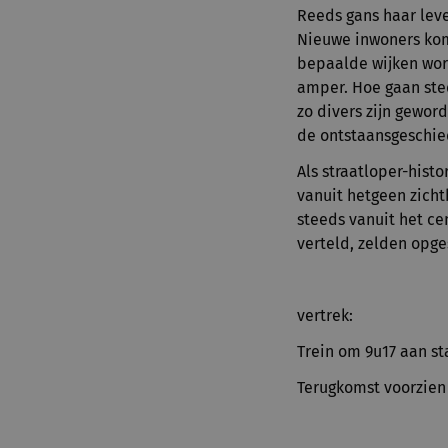
Reeds gans haar lev
Nieuwe inwoners kome
bepaalde wijken wor
amper. Hoe gaan sted
zo divers zijn gewor
de ontstaansgeschied
Als straatloper-hist
vanuit hetgeen zichtb
steeds vanuit het ce
verteld, zelden opg
vertrek:
Trein om 9u17 aan sta
Terugkomst voorzien 