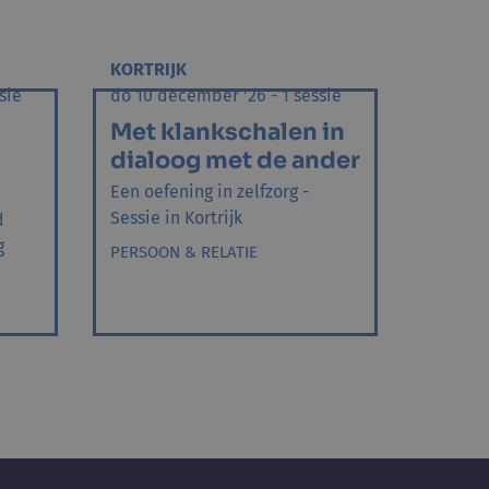
KORTRIJK
sie
do 10 december '26 - 1 sessie
Met klankschalen in
dialoog met de ander
Een oefening in zelfzorg -
Sessie in Kortrijk
d
g
PERSOON & RELATIE