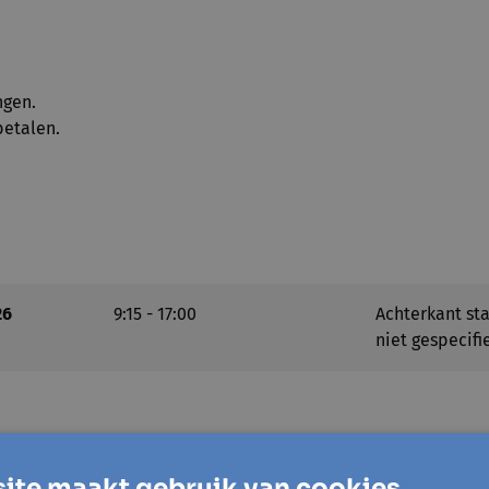
ngen.
betalen.
26
9:15 - 17:00
Achterkant stat
niet gespecifi
ite maakt gebruik van cookies.