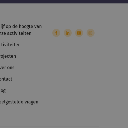
lijf op de hoogte van
nze activiteiten
ctiviteiten
rojecten
ver ons
ontact
log
eelgestelde vragen