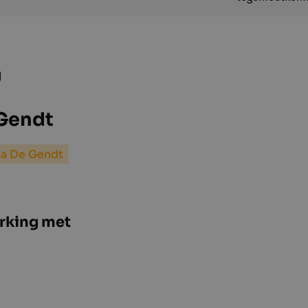
g
 Gendt
na De Gendt
rking met