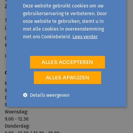
Deze website gebruikt cookies om uw
Zo geraak je er
gebruikerservaring te verbeteren. Door
Tel: 056 260 600
onze website te gebruiken, stemt u in
info@avansa-mzw.be
met alle cookies in overeenstemming
met ons Cookiebeleid.
Lees verder
Ondernemingsnummer: BE0859.901.733
RPR GENT, afd. KORTRIJK
IBAN BE69 0014 0920 4478
ALLES ACCEPTEREN
Openingsuren onthaal:
ALLES AFWIJZEN
Maandag:
9.00 - 12.30 / 13.30 - 16.00
Details weergeven
Dinsdag:
9.00 - 12.30 / 13.30 - 16.00
Woensdag:
9.00 - 12.30
Donderdag: