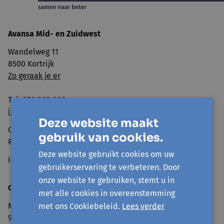
Avansa
Mid- en Zuidwest
Wandelweg 11
8500 Kortrijk
Zo geraak je er
Tel: 056 260 600
info@avansa-mzw.be
Deze website maakt
Ondernemingsnummer: BE0859.901.733
gebruik van cookies.
RPR GENT, afd. KORTRIJK
Deze website gebruikt cookies om uw
IBAN BE69 0014 0920 4478
gebruikerservaring te verbeteren. Door
onze website te gebruiken, stemt u in
Openingsuren onthaal:
met alle cookies in overeenstemming
Maandag:
met ons Cookiebeleid.
Lees verder
9.00 - 12.30 / 13.30 - 16.00