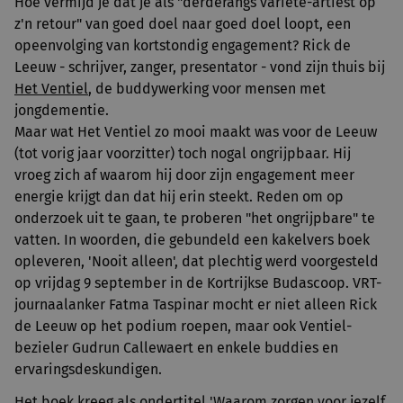
Hoe vermijd je dat je als "derderangs variété-artiest op
z'n retour" van goed doel naar goed doel loopt, een
opeenvolging van kortstondig engagement? Rick de
Leeuw - schrijver, zanger, presentator - vond zijn thuis bij
Het Ventiel
, de buddywerking voor mensen met
jongdementie.
Maar wat Het Ventiel zo mooi maakt was voor de Leeuw
(tot vorig jaar voorzitter) toch nogal ongrijpbaar. Hij
vroeg zich af waarom hij door zijn engagement meer
energie krijgt dan dat hij erin steekt. Reden om op
onderzoek uit te gaan, te proberen "het ongrijpbare" te
vatten. In woorden, die gebundeld een kakelvers boek
opleveren, 'Nooit alleen', dat plechtig werd voorgesteld
op vrijdag 9 september in de Kortrijkse Budascoop. VRT-
journaalanker Fatma Taspinar mocht er niet alleen Rick
de Leeuw op het podium roepen, maar ook Ventiel-
bezieler Gudrun Callewaert en enkele buddies en
ervaringsdeskundigen.
Het boek kreeg als ondertitel 'Waarom zorgen voor jezelf