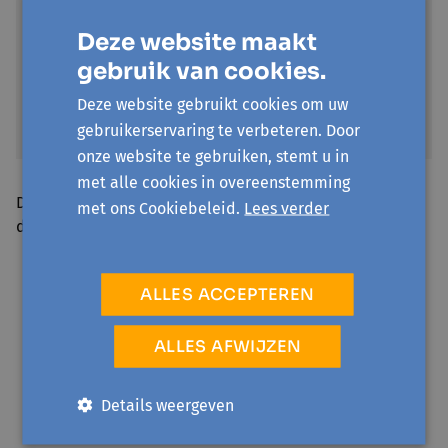
Deze website maakt
gebruik van cookies.
Deze website gebruikt cookies om uw
gebruikerservaring te verbeteren. Door
onze website te gebruiken, stemt u in
met alle cookies in overeenstemming
Deze organisaties en initiatieven onderschreven al de
met ons Cookiebeleid.
Lees verder
doelstellingen van Kortrijk voor Vrede:
Avansa Mid- en Zuidwest
ALLES ACCEPTEREN
Vredescomité Kortrijk
FMDO
ALLES AFWIJZEN
Unie der Zorgelozen
Werkgroep Kohesie
Details weergeven
Amnesty International groep Kortrijk