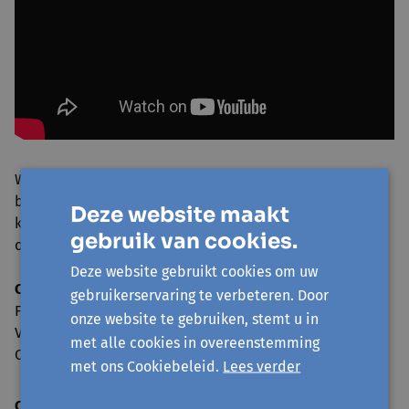
We willen iedereen die aanwezig was van harte
bedanken voor de opkomst en de steun. Dankzij jullie
Deze website maakt
konden we deze boodschap luid en duidelijk
gebruik van cookies.
overbrengen.
Deze website gebruikt cookies om uw
Collecti.e.f 8 maars Kortrijk
is een samenwerking tussen
gebruikerservaring te verbeteren. Door
Femma, Zelle, ABVV West-Vlaanderen, ACV West-
onze website te gebruiken, stemt u in
Vlaanderen, Avansa Mid- en Zuidwest, FMDO vzw,
met alle cookies in overeenstemming
Compagnie Cordial en het Vredescomité Kortrijk.
met ons Cookiebeleid.
Lees verder
Collecti.e.f. 8 maars in de pers: