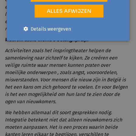
ervaring, ideeën, energie. Als beide kanten willen
ALLES AFWIJZEN
luisteren en elkaar proberen te begrijpen, dan ontstaat
echt samenleven: een leven samen, gebaseerd op
respect en nieuwsgierigheid naar elkaar.
Details weergeven
Waarom zulke thema’s belangrijk zijn
Activiteiten zoals het inspringtheater helpen de
samenleving naar zichzelf te kijken. Ze creëren een
veilige ruimte waar mensen kunnen praten over
moeilijke onderwerpen , zoals angst, vooroordelen,
misverstanden. Voor mensen die nieuw zijn in België is
het een kans om zich gehoord te voelen. En voor Belgen
is het een mogelijkheid om hun land te zien door de
ogen van nieuwkomers.
We hebben allemaal dit soort gesprekken nodig.
Integratie betekent niet dat alleen nieuwkomers zich
moeten aanpassen. Het is een proces waarin beide
kanten leren elkaar te begrijpen, verschillen te