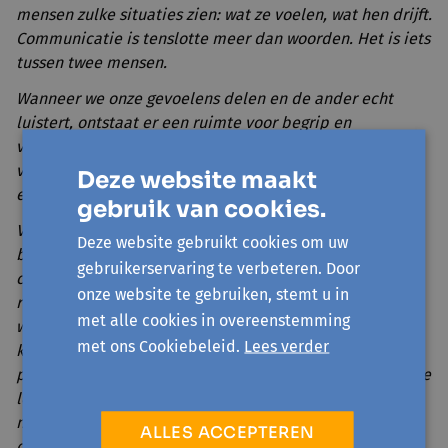
mensen zulke situaties zien: wat ze voelen, wat hen drijft.
Communicatie is tenslotte meer dan woorden. Het is iets
tussen twee mensen.
Wanneer we onze gevoelens delen en de ander echt
luistert, ontstaat er een ruimte voor begrip en
verbinding. Het maakt niet uit wie we zijn of waar we
vandaan komen, via emoties komen we dichter bij
Deze website maakt
elkaar.
gebruik van cookies.
Voor mensen die naar België zijn gekomen, is het
Deze website gebruikt cookies om uw
belangrijk om te onthouden: we leven nu in een andere
gebruikerservaring te verbeteren. Door
cultuur, met eigen regels en tempo. We moeten dat
onze website te gebruiken, stemt u in
respecteren. Soms lijkt de manier van communiceren
met alle cookies in overeenstemming
wat afstandelijk, maar vaak is het gewoon anders, niet
met ons Cookiebeleid.
Lees verder
koud. Geef jezelf tijd om te kijken, leren, en je aan te
passen zonder je eigen identiteit te verliezen. En voor de
lokale mensen is het goed te weten: openstaan voor
nieuwe mensen verandert hun wereld niet, het verrijkt
ALLES ACCEPTEREN
die juist. Iedereen die hier komt, brengt iets mee —