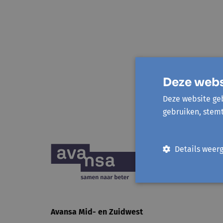
Deze webs
Deze website geb
gebruiken, stem
Details weer
Avansa
Mid- en Zuidwest