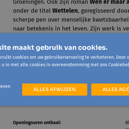
Groeningen. Ook zijn roman
Wen er maar 
onder de titel
Wettelen
, geregisseerd door
scherpe pen over menselijke kwetsbaarhei
naar betekenis in het leven. Zijn werk is v
meermaals bekroond, waaronder met de Go
Literatuurprijs. Fotocredits: Harry Gruyaert
ite maakt gebruik van cookies.
ruikt cookies om uw gebruikerservaring te verbeteren. Door 
t u in met alle cookies in overeenstemming met ons Cookiebel
geven
ALLES AFWIJZEN
ALLES AC
Openingsuren onthaal:
B