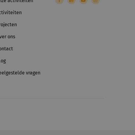
nze activiteiten
ctiviteiten
rojecten
ver ons
ontact
log
eelgestelde vragen