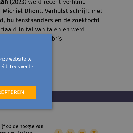
aan
(2023) werd recent verfilmd
 Michiel Dhont. Verhulst schrijft met
d, buitenstaanders en de zoektocht
ertaald in tal van talen en werd
uden Uil en de Libris
onze website te
eid.
Lees verder
CEPTEREN
lijf op de hoogte van