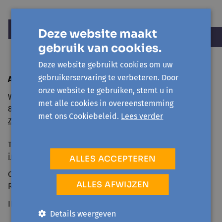
Deze website maakt
gebruik van cookies.
Deze website gebruikt cookies om uw
gebruikerservaring te verbeteren. Door
Avansa
Mid- en Zuidwest
onze website te gebruiken, stemt u in
Wandelweg 11
met alle cookies in overeenstemming
8500 Kortrijk
met ons Cookiebeleid.
Lees verder
Zo geraak je er
Tel: 056 260 600
info@avansa-mzw.be
ALLES ACCEPTEREN
Ondernemingsnummer: BE0859.901.733
ALLES AFWIJZEN
RPR GENT, afd. KORTRIJK
IBAN BE69 0014 0920 4478
Details weergeven