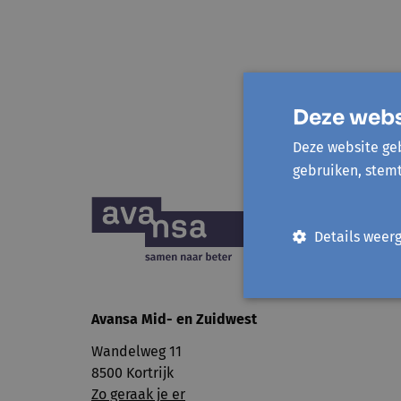
Deze webs
Deze website geb
gebruiken, stem
Details weer
Avansa
Mid- en Zuidwest
Wandelweg 11
8500 Kortrijk
Zo geraak je er