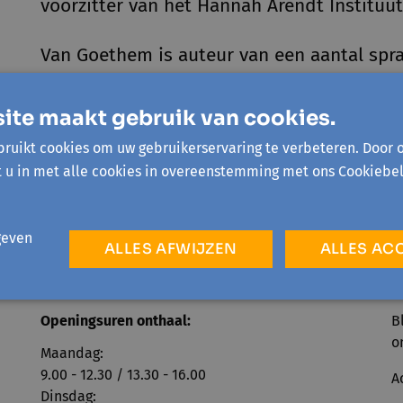
voorzitter van het Hannah Arendt Instituut
Van Goethem is auteur van een aantal s
ophefmakende bestseller
'1942. Het jaar va
ite maakt gebruik van cookies.
ruikt cookies om uw gebruikerservaring te verbeteren. Door 
t u in met alle cookies in overeenstemming met ons Cookiebel
geven
ALLES AFWIJZEN
ALLES AC
Openingsuren onthaal:
B
o
Maandag:
9.00 - 12.30 / 13.30 - 16.00
A
Dinsdag: