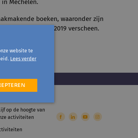
 in Mechelen.
praakmakende boeken, waaronder
zijn
n de stilte', dat in 2019 verscheen.
onze website te
eid.
Lees verder
CEPTEREN
lijf op de hoogte van
nze activiteiten
ctiviteiten