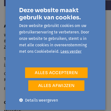
Deze website maakt
gebruik van cookies.
Deze website gebruikt cookies om uw
Avansa
Mid- en Zuidwest
gebruikerservaring te verbeteren. Door
Wandelweg 11
onze website te gebruiken, stemt u in
8500 Kortrijk
met alle cookies in overeenstemming
Zo geraak je er
met ons Cookiebeleid.
Lees verder
Tel: 056 260 600
info@avansa-mzw.be
ALLES ACCEPTEREN
Ondernemingsnummer: BE0859.901.733
RPR GENT, afd. KORTRIJK
ALLES AFWIJZEN
IBAN BE69 0014 0920 4478
Details weergeven
Openingsuren onthaal: