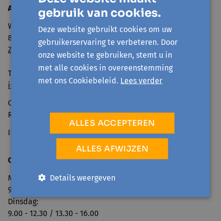
Avansa
Mid- en Zuidwest
gebruik van cookies.
Wandelweg 11
Deze website gebruikt cookies om uw
8500 Kortrijk
gebruikerservaring te verbeteren. Door
Zo geraak je er
onze website te gebruiken, stemt u in
met alle cookies in overeenstemming
Tel: 056 260 600
met ons Cookiebeleid.
Lees verder
info@avansa-mzw.be
Ondernemingsnummer: BE0859.901.733
RPR GENT, afd. KORTRIJK
ALLES ACCEPTEREN
IBAN BE69 0014 0920 4478
ALLES AFWIJZEN
Openingsuren onthaal:
Details weergeven
Maandag:
9.00 - 12.30 / 13.30 - 16.00
Dinsdag:
9.00 - 12.30 / 13.30 - 16.00