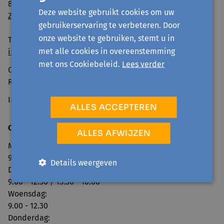
8500 Kortrijk
Deze website gebruikt cookies om uw
Zo geraak je er
gebruikerservaring te verbeteren. Door
onze website te gebruiken, stemt u in
Tel: 056 260 600
met alle cookies in overeenstemming
info@avansa-mzw.be
met ons Cookiebeleid.
Lees verder
Ondernemingsnummer: BE0859.901.733
RPR GENT, afd. KORTRIJK
IBAN BE69 0014 0920 4478
ALLES ACCEPTEREN
Openingsuren onthaal:
ALLES AFWIJZEN
Maandag:
9.00 - 12.30 / 13.30 - 16.00
Details weergeven
Dinsdag:
9.00 - 12.30 / 13.30 - 16.00
Woensdag:
9.00 - 12.30
Donderdag: