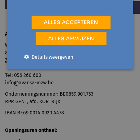
ALLES ACCEPTEREN
Avansa
Mid- en Zuidwest
ALLES AFWIJZEN
Wandelweg 11
8500 Kortrijk
Details weergeven
Zo geraak je er
Tel: 056 260 600
info@avansa-mzw.be
Ondernemingsnummer: BE0859.901.733
RPR GENT, afd. KORTRIJK
IBAN BE69 0014 0920 4478
Openingsuren onthaal: