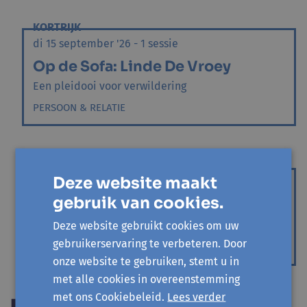
KORTRIJK
di 15 september '26 - 1 sessie
Op de Sofa: Linde De Vroey
Een pleidooi voor verwildering
PERSOON & RELATIE
TIELT
Deze website maakt
di 10 november '26 - 1 sessie
gebruik van cookies.
Op de Sofa: Warre Borgmans
Deze website gebruikt cookies om uw
Over (spel)plezier, in het leven en op de planken
gebruikerservaring te verbeteren. Door
MAATSCHAPPIJ & MILIEU
onze website te gebruiken, stemt u in
met alle cookies in overeenstemming
met ons Cookiebeleid.
Lees verder