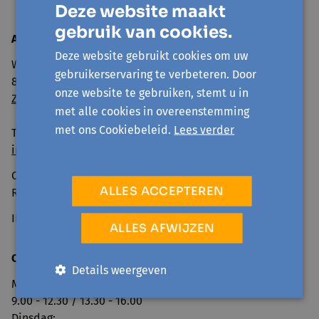
Deze website maakt
gebruik van cookies.
Avansa
Mid- en Zuidwest
Deze website gebruikt cookies om uw
Wandelweg 11
gebruikerservaring te verbeteren. Door
8500 Kortrijk
onze website te gebruiken, stemt u in
Zo geraak je er
met alle cookies in overeenstemming
met ons Cookiebeleid.
Lees verder
Tel: 056 260 600
info@avansa-mzw.be
Ondernemingsnummer: BE0859.901.733
ALLES ACCEPTEREN
RPR GENT, afd. KORTRIJK
IBAN BE69 0014 0920 4478
ALLES AFWIJZEN
Openingsuren onthaal:
Details weergeven
Maandag:
9.00 - 12.30 / 13.30 - 16.00
Dinsdag: