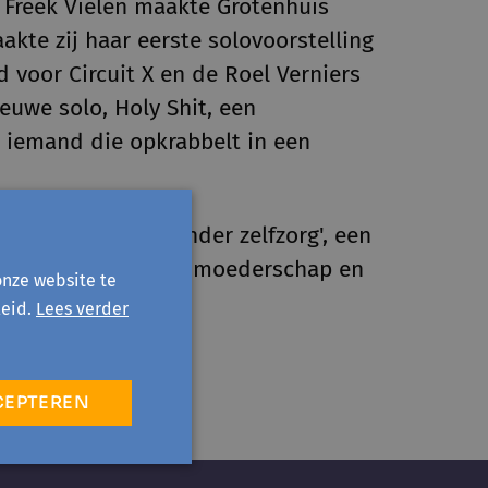
Freek Vielen maakte Grotenhuis
akte zij haar eerste solovoorstelling
 voor Circuit X en de Roel Verniers
euwe solo, Holy Shit, een
r iemand die opkrabbelt in een
n pleidooi voor minder zelfzorg', een
org. Over naoorlogs moederschap en
onze website te
n eenzaamheid.
eid.
Lees verder
CEPTEREN