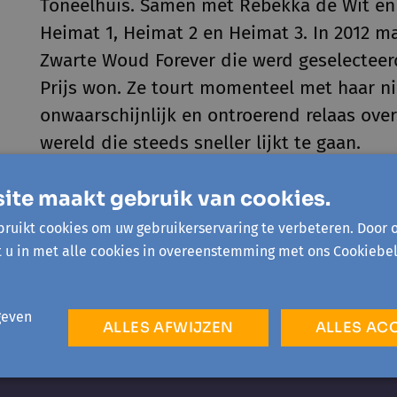
Toneelhuis. Samen met Rebekka de Wit en 
Heimat 1, Heimat 2 en Heimat 3. In 2012 ma
Zwarte Woud Forever die werd geselecteerd
Prijs won. Ze tourt momenteel met haar ni
onwaarschijnlijk en ontroerend relaas ove
wereld die steeds sneller lijkt te gaan.
In 2024 verscheen 'Waar zijn de wolken. Ee
ite maakt gebruik van cookies.
bijzonder boek over falende zorg en zelfz
ruikt cookies om uw gebruikerservaring te verbeteren. Door 
de zoektocht naar verbinding in tijden va
t u in met alle cookies in overeenstemming met ons Cookiebel
geven
ALLES AFWIJZEN
ALLES AC