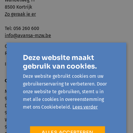
8500 Kortrijk
Zo geraak je er
Tel: 056 260 600
info@avansa-mzw.be
Ondernemingsnummer: BE0859.901.733
RPR GENT, afd. KORTRIJK
Deze website maakt
IBAN BE69 0014 0920 4478
gebruik van cookies.
Deze website gebruikt cookies om uw
Openingsuren onthaal:
gebruikerservaring te verbeteren. Door
Maandag:
onze website te gebruiken, stemt u in
9.00 - 12.30 / 13.30 - 16.00
met alle cookies in overeenstemming
Dinsdag:
met ons Cookiebeleid.
Lees verder
9.00 - 12.30 / 13.30 - 16.00
Woensdag:
9.00 - 12.30
ALLES ACCEPTEREN