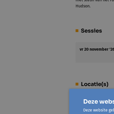
Hudson.
Sessies
vr 20 november '2
Locatie(s)
Deze webs
Avansa Mid- en Z
Wandelweg 11
Deze website geb