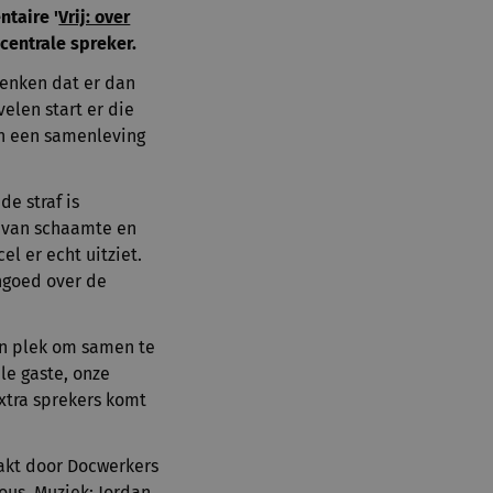
ntaire '
Vrij: over
 centrale spreker.
denken dat er dan
elen start er die
 in een samenleving
de straf is
n van schaamte en
el er echt uitziet.
engoed over de
en plek om samen te
le gaste, onze
xtra sprekers komt
akt door Docwerkers
ous. Muziek: Jordan