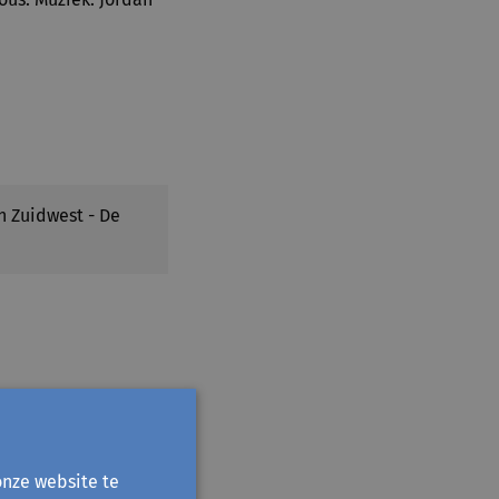
n Zuidwest - De
onze website te