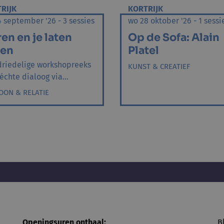
RIJK
KORTRIJK
 september '26 - 3 sessies
wo 28 oktober '26 - 1 sessi
en en je laten
Op de Sofa: Alain
ren
Platel
driedelige workshopreeks
KUNST & CREATIEF
échte dialoog via...
OON & RELATIE
Openingsuren onthaal:
B