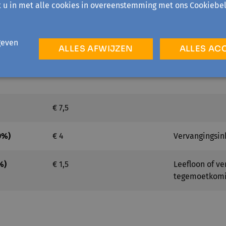
t u in met alle cookies in overeenstemming met ons Cookiebel
geven
ALLES AFWIJZEN
ALLES AC
€ 7,5
0%)
€ 4
Vervangingsin
%)
€ 1,5
Leefloon of v
tegemoetkom