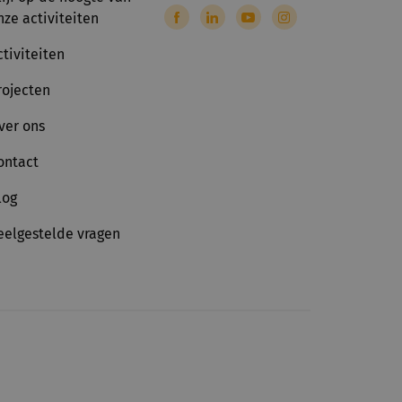
nze activiteiten
ctiviteiten
rojecten
ver ons
ontact
log
eelgestelde vragen