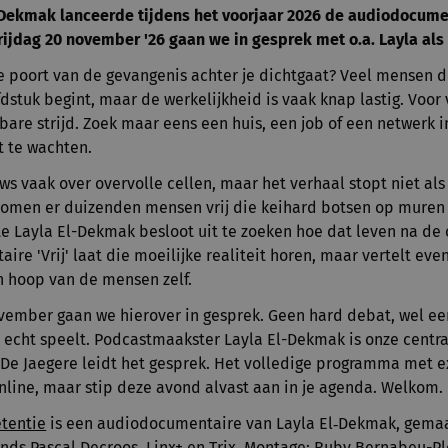
l-Dekmak lanceerde tijdens het voorjaar 2026 de audiodocume
 Vrijdag 20 november '26 gaan we in gesprek met o.a. Layla als
e poort van de gevangenis achter je dichtgaat? Veel mensen 
stuk begint, maar de werkelijkheid is vaak knap lastig. Voor v
tbare strijd. Zoek maar eens een huis, een job of een netwerk
it te wachten.
s vaak over overvolle cellen, maar het verhaal stopt niet als 
r komen er duizenden mensen vrij die keihard botsen op mure
ste Layla El-Dekmak besloot uit te zoeken hoe dat leven na de c
re 'Vrij' laat die moeilijke realiteit horen, maar vertelt ev
n hoop van de mensen zelf.
ember gaan we hierover in gesprek. Geen hard debat, wel e
r echt speelt. Podcastmaakster Layla El-Dekmak is onze centra
 De Jaegere leidt het gesprek. Het volledige programma met e
line, maar stip deze avond alvast aan in je agenda. Welkom.
etentie
is een audiodocumentaire van Layla El‑Dekmak, gema
nds Pascal Decroos, Linx+ en Trix. Montage: Ruby Bernabeu-Pl