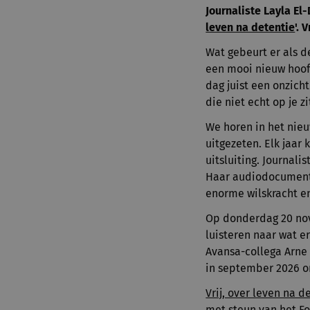
Journaliste Layla E
leven na detentie
'.
Wat gebeurt er als d
een mooi nieuw hoofd
dag juist een onzich
die niet echt op je z
We horen in het nieuw
uitgezeten. Elk jaa
uitsluiting. Journali
Haar audiodocumentai
enorme wilskracht e
Op donderdag 20 nov
luisteren naar wat e
Avansa-collega Arne
in september 2026 on
Vrij, over leven na d
met steun van het Fo