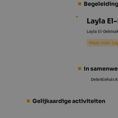
Begeleidin
Layla E
Layla El-Dekmak
Meer over La
In samenwe
Detentiehuis Ko
Gelijkaardige activiteiten