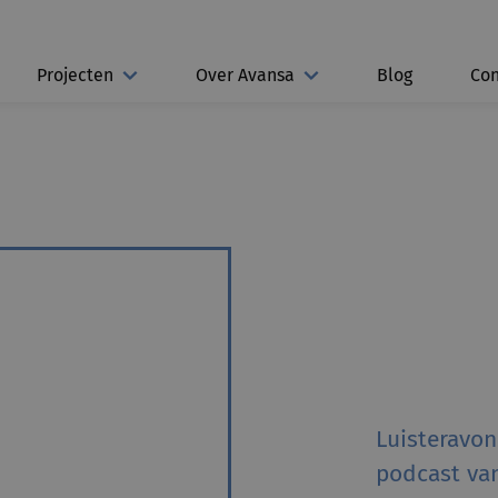
Projecten
Over Avansa
Blog
Con
a
Luisteravo
podcast va