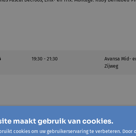
6
19:30 - 21:30
Avansa Mid- e
Zijweg
ite maakt gebruik van cookies.
uidwest
ruikt cookies om uw gebruikerservaring te verbeteren. Door 