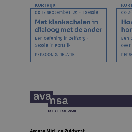
KORTRIJK
KORT
do 17 september '26 - 1 sessie
do 24
Met klankschalen in
Hor
dialoog met de ander
ho
Een oefening in zelfzorg -
Een 
Sessie in Kortrijk
over 
PERSOON & RELATIE
PERS
Avansa
Mid- en Zuidwest