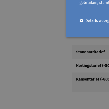
8500 Kortrijk
gebruiken, stem
Toon op kaart
Details weer
Prijs
Standaardtarief
Kortingstarief (-5
Kansentarief (-80