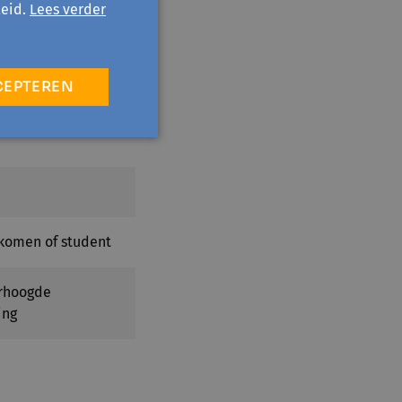
eid.
Lees verder
CEPTEREN
komen of student
erhoogde
ing