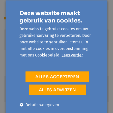
Deze website maakt
Prijs
gebruik van cookies.
Deze website gebruikt cookies om uw
gebruikerservaring te verbeteren. Door
Standaardtarief
onze website te gebruiken, stemt u in
€ 60
met alle cookies in overeenstemming
met ons Cookiebeleid.
Lees verder
Kortingstarief (-50%)
€ 30
Vervangingsinkomen of student
ALLES ACCEPTEREN
Kansentarief (-80%)
€ 12
ALLES AFWIJZEN
Leefloon of verhoogde tegemoetkoming
Details weergeven