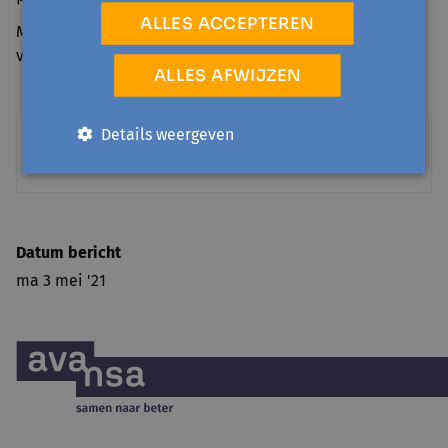
ALLES ACCEPTEREN
Meer info over het project vind je op
deze webpagina
of
via maarten.vanhee@avansa.be.
ALLES AFWIJZEN
Details weergeven
The Third Paradise
Datum bericht
ma 3 mei '21