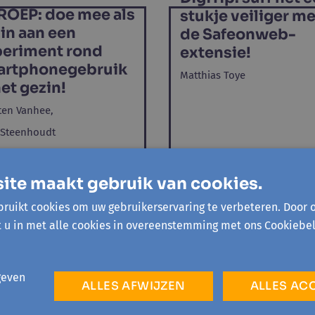
OEP: doe mee als
stukje veiliger me
in aan een
de Safeonweb-
eriment rond
extensie!
artphonegebruik
Matthias Toye
het gezin!
ten Vanhee,
 Steenhoudt
eken gezinnen die willen
rken aan een kleinschalig
ite maakt gebruik van cookies.
varingsgericht experiment
 smartphonegebruik.
ruikt cookies om uw gebruikerservaring te verbeteren. Door 
t u in met alle cookies in overeenstemming met ons Cookiebel
geven
ALLES AFWIJZEN
ALLES AC