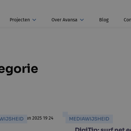
Projecten
Over Avansa
Blog
Con
tegorie
WIJSHEID
MEDIAWIJSHEID
DigiTip: surf net 