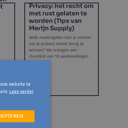
Privacy: het recht om
t
met rust gelaten te
worden (Tips van
Merijn Supply)
Welk maatregelen kan je nemen
om je privacy ietwat terug te
winnen? We vroegen een
checklist van 10 aanbevelingen
aan...
onze website te
eid.
Lees verder
CEPTEREN