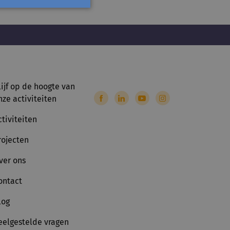
lijf op de hoogte van
nze activiteiten
ctiviteiten
rojecten
ver ons
ontact
log
eelgestelde vragen