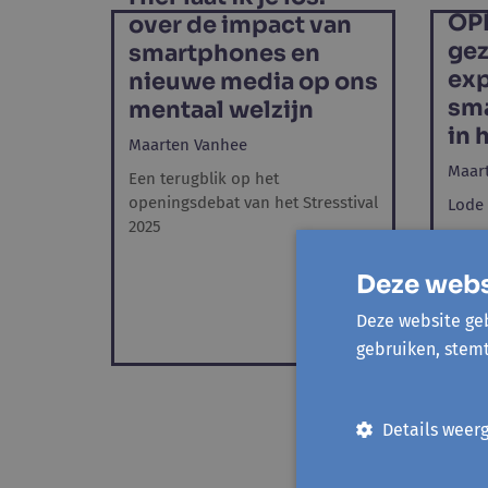
OPR
over de impact van
gez
smartphones en
exp
nieuwe media op ons
sm
mentaal welzijn
in 
Maarten Vanhee
Maar
Een terugblik op het
openingsdebat van het Stresstival
Lode
2025
We zo
meewe
Deze webs
en er
rond
Deze website geb
gebruiken, stem
Details weer