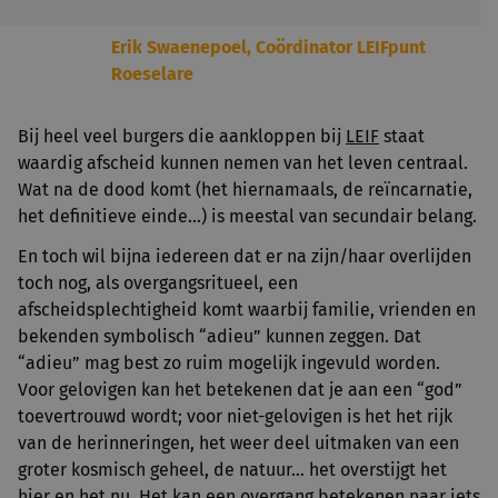
Erik Swaenepoel, Coördinator LEIFpunt
Roeselare
Bij heel veel burgers die aankloppen bij
LEIF
staat
waardig afscheid kunnen nemen van het leven centraal.
Wat na de dood komt (het hiernamaals, de reïncarnatie,
het definitieve einde…) is meestal van secundair belang.
En toch wil bijna iedereen dat er na zijn/haar overlijden
toch nog, als overgangsritueel, een
afscheidsplechtigheid komt waarbij familie, vrienden en
bekenden symbolisch “adieu” kunnen zeggen. Dat
“adieu” mag best zo ruim mogelijk ingevuld worden.
Voor gelovigen kan het betekenen dat je aan een “god”
toevertrouwd wordt; voor niet-gelovigen is het het rijk
van de herinneringen, het weer deel uitmaken van een
groter kosmisch geheel, de natuur… het overstijgt het
hier en het nu. Het kan een overgang betekenen naar iets